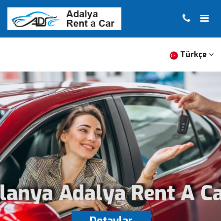
×
ANA SAYFA
KURUMSAL
FIYAT LISTESI
Türkçe
TRANSFER
BILGILER
İLETIŞIM
lanya Adalya Rent A C