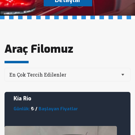
Detaylar
Araç Filomuz
Kia Rio
Günlük:
/
Başlayan Fiyatlar