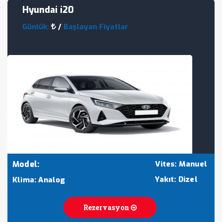
Hyundai i20
Günlük:
/
Başlayan Fiyatlar
Model:
Vites: Manuel
Yakıt: Dizel
Klima: Analog
Rezervasyon