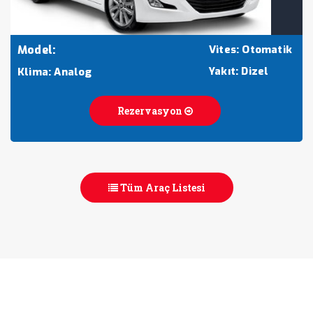
Model:
Vites: Otomatik
Yakıt: Dizel
Klima: Analog
Rezervasyon
Tüm Araç Listesi