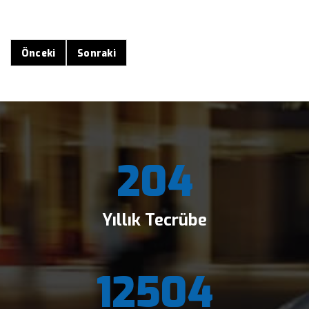
Önceki
Sonraki
204
Yıllık Tecrübe
12504