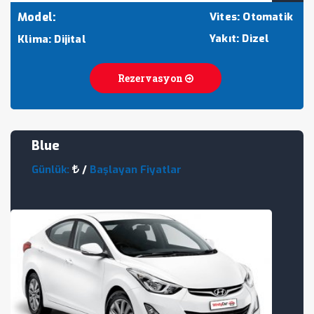
Model:
Vites: Otomatik
Yakıt: Dizel
Klima: Dijital
Rezervasyon
Blue
Günlük:
/
Başlayan Fiyatlar