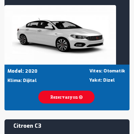
Model:
Vites: Otomatik
2020
Yakıt: Dizel
Klima: Dijital
Rezervasyon
Citroen C3