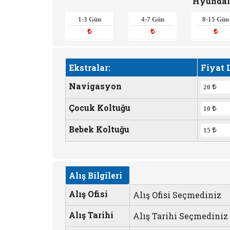
Hyundai 
1-3 Gün
4-7 Gün
8-15 Gün
Ekstralar:
Fiyat L
Navigasyon
20
Çocuk Koltuğu
10
Bebek Koltuğu
15
Alış Bilgileri
Alış Ofisi
Alış Ofisi Seçmediniz
Alış Tarihi
Alış Tarihi Seçmediniz