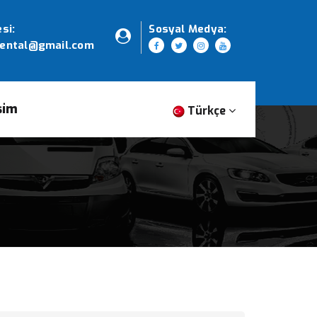
si:
Sosyal Medya:
rental@gmail.com
şim
Türkçe