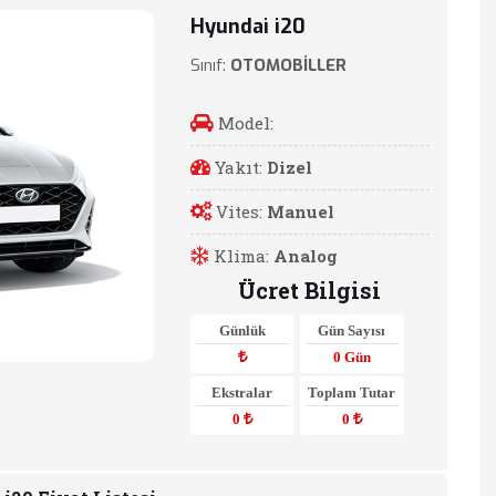
Hyundai i20
Sınıf:
OTOMOBİLLER
Model:
Yakıt:
Dizel
Vites:
Manuel
Klima:
Analog
Ücret Bilgisi
Günlük
Gün Sayısı
0 Gün
Ekstralar
Toplam Tutar
0
0