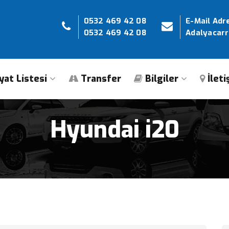
0532 469 42 08
E-Mail Adre
0532 469 42 08
Adalyacar
yat Listesi
Transfer
Bilgiler
İleti
Hyundai i20